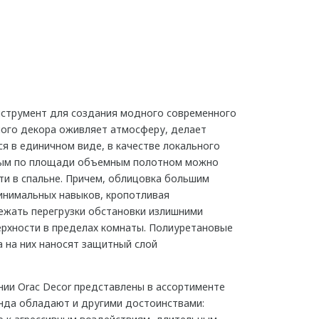
нструмент для создания модного современного
лого декора оживляет атмосферу, делает
я в единичном виде, в качестве локального
ирным по площади объемным полотном можно
ти в спальне. Причем, облицовка большим
инимальных навыков, кропотливая
ежать перегрузки обстановки излишними
рхности в пределах комнаты. Полиуретановые
а на них наносят защитный слой
ии Orac Decor представлены в ассортименте
енда обладают и другими достоинствами: