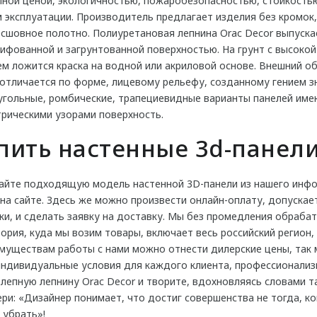
ной ценой, экологичностью, пожаробезопасностью, стойкость
 эксплуатации. Производитель предлагает изделия без кромок
есшовное полотно. Полиуретановая лепнина Orac Decor выпуск
ифованной и загрунтованной поверхностью. На грунт с высоко
м ложится краска на водной или акриловой основе. Внешний об
отличается по форме, лицевому рельефу, созданному гением з
гольные, ромбические, трапециевидные варианты панелей име
рическими узорами поверхность.
пить настенные 3d-панели
айте подходящую модель настенной 3D-панели из нашего инфо
на сайте. Здесь же можно произвести онлайн-оплату, допускае
ки, и сделать заявку на доставку. Мы без промедления обраб
ория, куда мы возим товары, включает весь российский регион,
имуществам работы с нами можно отнести дилерские цены, так
индивидуальные условия для каждого клиента, профессионализ
лепную лепнину Orac Decor и творите, вдохновляясь словами т
ри: «Дизайнер понимает, что достиг совершенства не тогда, ко
 убрать»!