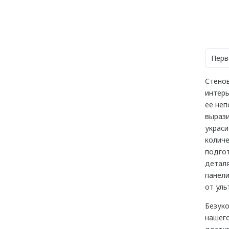
Перв
Стенов
интерь
ее неп
вырази
украси
количе
подгот
деталя
панели
от уль
Безуко
нашего