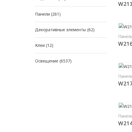
W21
Панели
(261)
Декоративные элементы
(62)
Панел
W21
Клеи
(12)
Освещение
(6537)
Панел
W21
Панел
W21