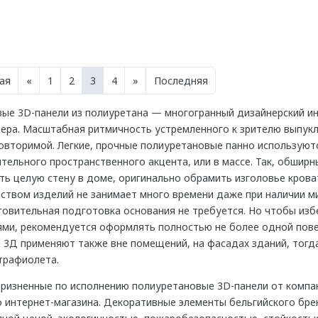
ая
«
1
2
3
4
»
Последняя
ые 3D-панели из полиуретана — многогранный дизайнерский и
ера. Масштабная ритмичность устремленного к зрителю выпук
овторимой. Легкие, прочные полиуретановые панно используютс
тельного пространственного акцента, или в массе. Так, обш
ть целую стену в доме, оригинально обрамить изголовье крова
ством изделий не занимает много времени даже при наличии м
овительная подготовка основания не требуется. Но чтобы изб
ми, рекомендуется оформлять полностью не более одной пове
 3Д применяют также вне помещений, на фасадах зданий, тогд
трафиолета.
ризненные по исполнению полиуретановые 3D-панели от компан
 интернет-магазина. Декоративные элементы бельгийского бр