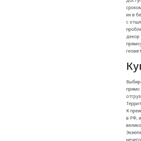
доступ
сроком
их в б
с отшл
пробле
декор 
прямоу
геомет
Ку
Выбир
прямо 
отгруз
Террит
К пре
в РФ, 
велико
Экзюпе
нечего