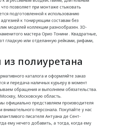
ю к агрессивным воздействиям, длительным
, что позволяет при монтаже стыковать
ается подготовленной к использованию
й адгезией к тонирующим составам без
лик моделей коллекции разнообразен. 3D-
наменитого мастера Орио Тонини . Квадратные,
ют гладкую или отделанную рейками, рифами,
 из полиуретана
рмативного каталога и оформляйте заказ
тся и передача наличных курьеру в момент
атываем обращения и выполняем обязательства.
 Москву, Московскую область.
 мы официально представляем производителя
м внимательного персонала. Покупайте у нас
алантливого писателя Антуана де Сент-
гда ему нечего добавить, а тогда, когда ему