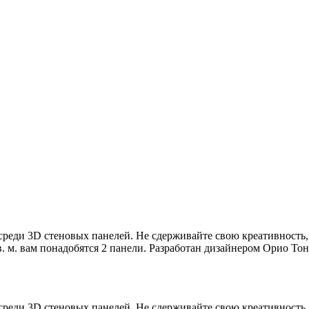
среди 3D стеновых панелей. Не сдерживайте свою креативность, 
м. вам понадобятся 2 панели. Разработан дизайнером Орио Тонин
среди 3D стеновых панелей. Не сдерживайте свою креативность, 