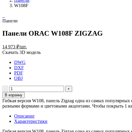
Панели
W108F
Панели
Панели ORAC W108F ZIGZAG
14 973 ₽/шт.
Скачать 3D модель
DWG
DXF
PDF
OBJ
В корзину
Гибкая версия W108, панель Zigzag одна из самых популярных 
разными формами и цветовыми акцентами. Чтобы покрыть 1 кв. 
Описание
Характеристики
Гибкая версия W108, панель Zigzag одна из самых популярных 