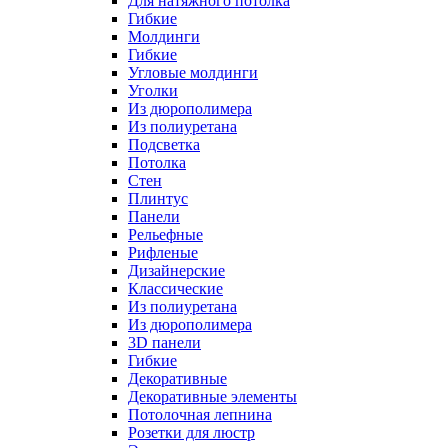
Для натяжного потолка
Гибкие
Молдинги
Гибкие
Угловые молдинги
Уголки
Из дюрополимера
Из полиуретана
Подсветка
Потолка
Стен
Плинтус
Панели
Рельефные
Рифленые
Дизайнерские
Классические
Из полиуретана
Из дюрополимера
3D панели
Гибкие
Декоративные
Декоративные элементы
Потолочная лепнина
Розетки для люстр