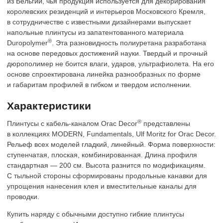
из Бельгии, чья продукция используется для декорирования
королевских резиденций и интерьеров Московского Кремля,
в сотрудничестве с известными дизайнерами выпускает
напольные плинтусы из запатентованного материала
®
Duropolymer
. Эта разновидность полиуретана разработана
на основе передовых достижений науки. Твердый и прочный
дюрополимер не боится влаги, ударов, ультрафиолета. На его
основе спроектирована линейка разнообразных по форме
и габаритам профилей в гибком и твердом исполнении.
Характеристики
®
Плинтусы с кабель-каналом Orac Decor
представлены
в коллекциях MODERN, Fundamentals, Ulf Moritz for Orac Decor.
Рельеф всех моделей гладкий, линейный. Форма поверхности:
ступенчатая, плоская, комбинированная. Длина профиля
стандартная — 200 см. Высота разнится по модификациям.
С тыльной стороны сформированы продольные канавки для
упрощения нанесения клея и вместительные каналы для
проводки.
Купить наряду с обычными доступно гибкие плинтусы