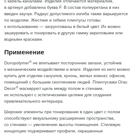
с кабель-каналами. Изделия отличаются материалом,
в артикул добавлена буква F. В состав полиуретана в них
введен каучук. Радиус допустимого изгиба также варьируется
по моделям. Жесткие и гибкие плинтусы готовы
к использованию — загрунтованы в белый цвет. Их можно
зашкуривать и тонировать в другую гамму акриловыми или
водными красками.
Применение
®
Duropolymer
не впитывает посторонние запахи, устойчив
к механическим воздействиям и влаге. Изделия из него можно
купить для отделки санузлов, кухонь, жилых комнат, офисов,
помещений с большим скоплением людей. Плинтусами Orac
®
Decor
маскируют щель между полом и стенами,
их используют с эстетическими целями для создания
привлекательного интерьера.
Широкие элементы при тонировании в один цвет с полом
способствуют визуальному расширению пространства,
со стенами — увеличению высоты помещения. Стилевую
концепцию подчеркивают профили, окрашенные