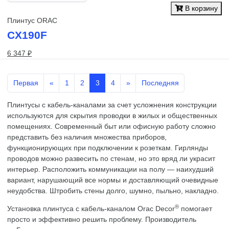
В корзину
Плинтус ORAC
CX190F
6 347 ₽
Первая
«
1
2
3
4
»
Последняя
Плинтусы с кабель-каналами за счет усложнения конструкции
используются для скрытия проводки в жилых и общественных
помещениях. Современный быт или офисную работу сложно
представить без наличия множества приборов,
функционирующих при подключении к розеткам. Гирлянды
проводов можно развесить по стенам, но это вряд ли украсит
интерьер. Расположить коммуникации на полу — наихудший
вариант, нарушающий все нормы и доставляющий очевидные
неудобства. Штробить стены долго, шумно, пыльно, накладно.
®
Установка плинтуса с кабель-каналом Orac Decor
помогает
просто и эффективно решить проблему. Производитель