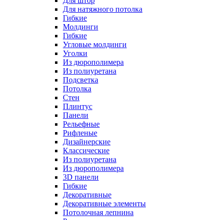
Для штор
Для натяжного потолка
Гибкие
Молдинги
Гибкие
Угловые молдинги
Уголки
Из дюрополимера
Из полиуретана
Подсветка
Потолка
Стен
Плинтус
Панели
Рельефные
Рифленые
Дизайнерские
Классические
Из полиуретана
Из дюрополимера
3D панели
Гибкие
Декоративные
Декоративные элементы
Потолочная лепнина