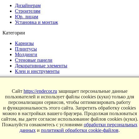
Дизайнерам
Строителям
Юр. лицам
Установка и монтаж
Категории
Карнизы
Плинтусы
Молдинги
Стеновые панели
Декоративные элементы
Клеи и инструменты
Страницы
Сайт
https://endecor.ru
защищает персональные данные
Интерьеры
пользователей и использует файлы cookies (куки) только для
Блог
персонализации сервисов, чтобы оптимизировать работу
Магазин
и функциональность этого сайта. Запретить обработку cookies
можно в настройках вашего браузера. Продолжая пользоваться
О компании
сайтом, вы даете согласие использование файлов cookies (куки).
Контакты
Пожалуйста ознакомтесь с условиями
обработки персональных
Условия продаж
данных
и
политикой обработки cookie-файлов
.
Сертификаты