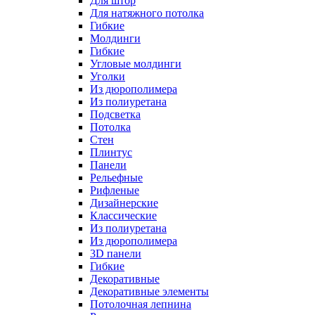
Для штор
Для натяжного потолка
Гибкие
Молдинги
Гибкие
Угловые молдинги
Уголки
Из дюрополимера
Из полиуретана
Подсветка
Потолка
Стен
Плинтус
Панели
Рельефные
Рифленые
Дизайнерские
Классические
Из полиуретана
Из дюрополимера
3D панели
Гибкие
Декоративные
Декоративные элементы
Потолочная лепнина