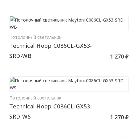
MILQ
СВЕТИЛЬНИКИ
Потолочный светильник
Потолочные
В КОРЗИНУ
Technical Hoop C086CL-GX53-
Подвесные
SRD-WB
1 270 ₽
Трековые
Встраиваемые
Настенные
Шинопровод
Потолочный светильник
В КОРЗИНУ
Светодиодная лента
Technical Hoop C086CL-GX53-
SRD-WS
Блоки питания
1 270 ₽
Профили для LED