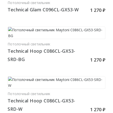
Потолочный светильник
Декоративные
В КОРЗИНУ
Technical Glam C096CL-GX53-W
1 270 ₽
ДЕКОРАТИВНЫЕ ЭЛЕМЕНТЫ
Потолочная лепнина
Розетки для люстр
Потолочный светильник
В КОРЗИНУ
Элементы
Technical Hoop C086CL-GX53-
SRD-BG
1 270 ₽
КЛЕИ
Шпатлёвка
КРАСКИ
Потолочный светильник
В КОРЗИНУ
Technical Hoop C086CL-GX53-
Swiss Lake
SRD-W
1 270 ₽
Charmant