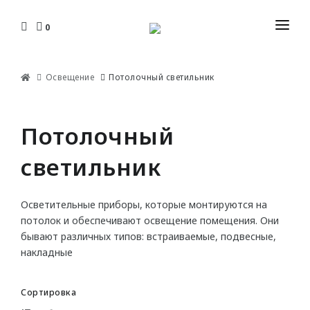
0
КАТАЛОГ
Освещение
Потолочный светильник
ДОСТАВКА И ОПЛАТА
ПЛИНТУСЫ
УСТАНОВКА И МОНТАЖ
Потолочный
Гибкие
ДИЗАЙНЕРАМ
C кабель-каналом
светильник
ЮР. ЛИЦАМ И СТРОИТЕЛЯМ
Накладные
Плоские
Осветительные приборы, которые монтируются на
КОНТАКТЫ
потолок и обеспечивают освещение помещения. Они
бывают различных типов: встраиваемые, подвесные,
КАРНИЗЫ
накладные
С орнаментом
Сортировка
Для штор