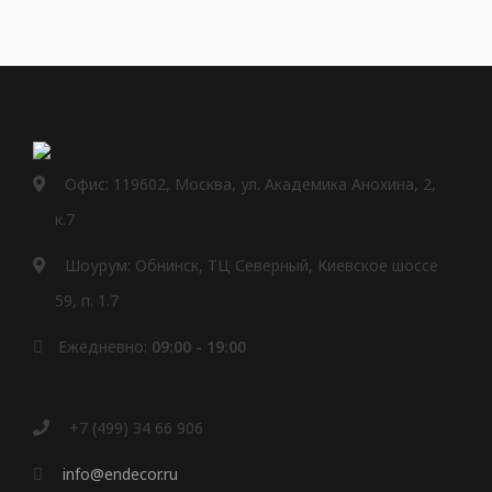
Офис: 119602, Москва, ул. Академика Анохина, 2,
к.7
Шоурум: Обнинск, ТЦ Северный, Киевское шоссе
59, п. 1.7
Ежедневно:
09:00 - 19:00
+7 (499) 34 66 906
info@endecor.ru