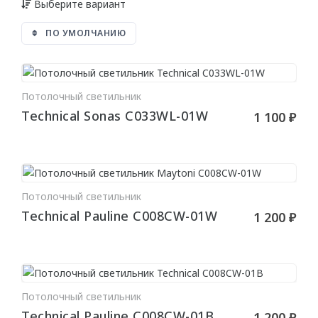
Выберите вариант
Для натяжного потолка
ПО УМОЛЧАНИЮ
Гибкие
МОЛДИНГИ
Потолочный светильник
В КОРЗИНУ
Technical Sonas C033WL-01W
Гибкие
1 100 ₽
Угловые молдинги
Уголки
Из дюрополимера
Потолочный светильник
В КОРЗИНУ
Technical Pauline C008CW-01W
1 200 ₽
Из полиуретана
ПОДСВЕТКА
Потолка
Потолочный светильник
В КОРЗИНУ
Technical Pauline C008CW-01B
1 200 ₽