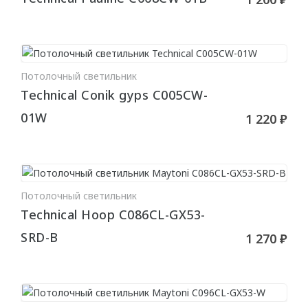
Стен
Плинтус
ПАНЕЛИ
Потолочный светильник
В КОРЗИНУ
Technical Conik gyps C005CW-
Рельефные
01W
1 220 ₽
Рифленые
Дизайнерские
Классические
Из полиуретана
Потолочный светильник
В КОРЗИНУ
Technical Hoop C086CL-GX53-
Из дюрополимера
SRD-B
1 270 ₽
3D ПАНЕЛИ
Гибкие